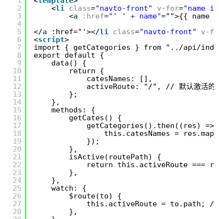
<
template
>
1
<
li
class
=
"navto-front"
v-for
=
"name in
2
<
a
:href
=
"' ' + name"
="">{{ name }
3
4
</
a
:href="'></
li
class
=
"navto-front"
v-fo
5
<
script
>
6
import { getCategories } from "../api/inde
7
export default {
8
data() {
9
return {
10
catesNames: [],
11
activeRoute: "/", // 默认激活
12
};
13
},
14
methods: {
15
getCates() {
16
getCategories().then((res) => 
17
this.catesNames = res.map(
18
});
19
},
20
isActive(routePath) {
21
return this.activeRoute
22
},
23
},
24
watch: {
25
$route(to) {
26
this.activeRoute = to.pat
27
},
28