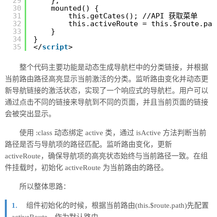
},
29
mounted() {
30
this.getCates(); //API 获取菜单
31
this.activeRoute = this.$route.
32
}
33
}
34
</
script
>
35
整个代码主要功能是动态生成导航栏中的分类链接，并根据
当前路由路径高亮显示当前激活的分类。监听路由变化并动态更
新导航链接的激活状态，实现了一个响应式的导航栏。用户可以
通过点击不同的链接来导航到不同的页面，并且当前页面的链接
会被突出显示。
使用 :class 动态绑定 active 类，通过 isActive 方法判断当前
路径是否与导航项的路径匹配。监听路由变化，更新
activeRoute，确保导航项的高亮状态始终与当前路径一致。在组
件挂载时，初始化 activeRoute 为当前路由的路径。
所以整体思路：
组件初始化的时候，根据当前路由(this.$route.path)先配置