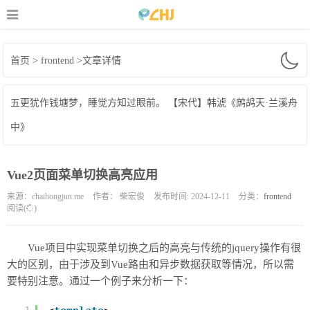
首页
>
frontend
>文章详情
五更犹作钱塘梦，睡觉方知过眼前。
【宋代】韩淲《鹧鸪天·兰溪舟
中》
Vue2页面菜单切换高亮应用
来源：chaihongjun.me
作者：
柴宏俊
发布时间: 2024-12-11
分类：
frontend
阅读(
)
Vue项目中实现菜单切换之后的高亮与传统的jquery操作有很
大的区别，由于涉及到Vue路由和异步数据获取等情况，所以需
要特别注意。通过一个例子来分析一下：
copy