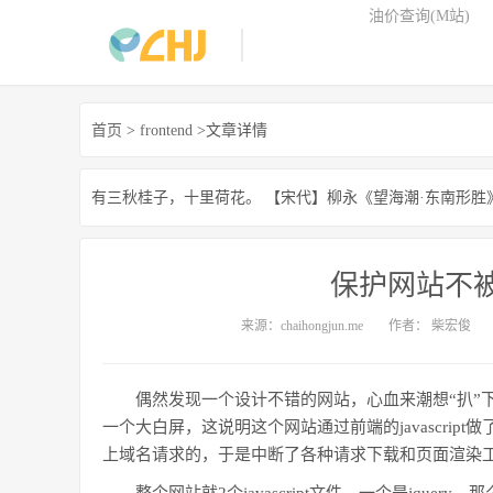
油价查询(M站)
首页
>
frontend
>文章详情
有三秋桂子，十里荷花。
【宋代】柳永《望海潮·东南形胜
保护网站不
来源：chaihongjun.me
作者：
柴宏俊
偶然发现一个设计不错的网站，心血来潮想“扒”
一个大白屏，这说明这个网站通过前端的javascri
上域名请求的，于是中断了各种请求下载和页面渲染