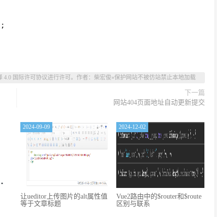
n
;
4.0 国际许可协议
进行许可。作者：
柴宏俊
»
保护网站不被仿站禁止本地加载
下一篇
网站404页面地址自动更新提交
2024-09-09
2024-12-02
让ueditor上传图片的alt属性值
Vue2路由中的$router和$route
等于文章标题
区别与联系