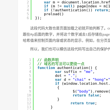
var
m = document.location.hre
2
if
(m != 
null
) pageIndex = m[
3
if
(!authentication()) 
return
4
preload()
5
});
6
这段代码大致也是页面加载之初就开始判断了。cod
跟在#p后面的数字，并将这个数字减去1后存储在page
哈希值来控制页面内容或状态的显示，例如，在分页显
所以，我们也可以模仿这段代码写出自己的保护
// 函数声明
1
// 域名的写法可以更绕一点
2
function
authentication() {    
3
var
suffix = 
"me"
,
4
dot = 
"."
;    
5
var
d = 
"chai"
+ 
"hong"
+
6
if
(window.location.host
7
{
8
$(
"body"
).remove
9
return
false
;
10
}    
11
return
true
;
12
}
13