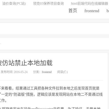
油价查询(PC站)
领克03保养项目查询
html前端代码在线编辑器
首页
frontend
b
》
被仿站禁止本地加载
发布时间: 2016-05-24
分类：
frontend
阅读(
)
下来看看，结果通过工具把各种文件拉到本地之后发现首页就是
pt做了一定的"防盗版"措施，逻辑应该是发现网站在本地二不是通过线
工作。