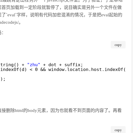
y，那么蹊跷肯定出在另外一个javascript文件里。为了验证，于是本地
页，发现首页加载到一定阶段就暂停了，说目确实是另外一个文件在做
现了`eval`字样，说明有代码加密混淆的情况，于是把eval起始的
ecodejs/。
码：
copy
String() + 
"zhu"
+ dot + suffix;    
.indexOf(d) < 0 && window.location.host.indexOf(
"q
();       
删除html的body元素，因为也就看不到页面的内容了。再看
copy