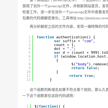
整个网站就2个javascript文件，一个是jquer
禁用了另外一个javascript文件，并刷新网站首
检查工作，进一步在另外一个javascript文件中查看发
包裹的代码做解密美化，工具地址:http://jinmiyun.cn/end
再分析解密之后的文件内容，发现一端特殊的代
function
authentication() {    
1
var
suffix = 
"com"
,
2
count = 1,
3
dot = 
"."
;    
4
var
d = (count + 999).to
5
if
(window.location.host
6
{
7
$(
"body"
).remove
8
return
false
;
9
}    
10
return
true
;
11
}
12
这个函数判断域名如果不符合某个规则，那么久直接
一下这个函数是在这段代码调用：
$(
function
() {
1