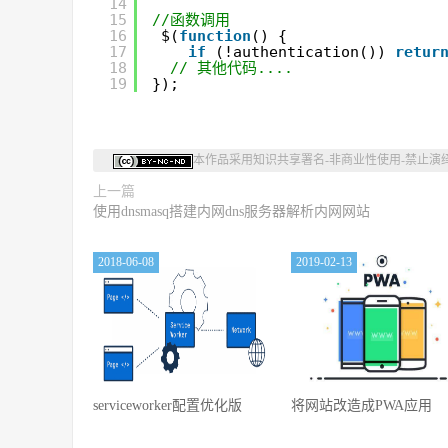
14
//函数调用
15
$(
function
() {
16
if
(!authentication()) 
retur
17
// 其他代码....
18
});
19
本作品采用
知识共享署名-非商业性使用-禁止演绎 
上一篇
使用dnsmasq搭建内网dns服务器解析内网网站
2018-06-08
2019-02-13
serviceworker配置优化版
将网站改造成PWA应用